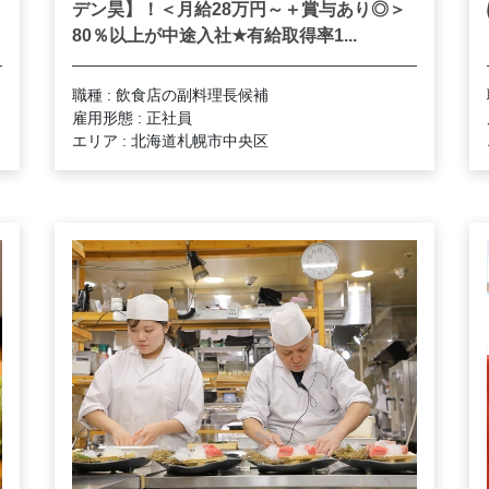
デン昊】！＜月給28万円～＋賞与あり◎＞
★
80％以上が中途入社
有給取得率1...
職種 : 飲食店の副料理長候補
雇用形態 : 正社員
エリア : 北海道札幌市中央区