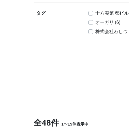
タグ
十方夷第 都ビル店
オーガリ (6)
株式会社わしづ 本
全48件
1〜15件表示中