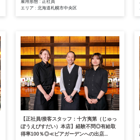
雇用形態 : 正社員
エリア : 北海道札幌市中央区
【正社員/接客スタッフ：十方夷第（じゅっ
ぽうえびすだい）本店】経験不問◎有給取
得率100％◎≪ビアガーデンへの出店...