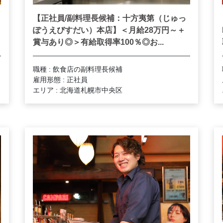
【正社員/副料理長候補：十方夷第（じゅっ
ぽうえびすだい）本店】＜月給28万円～＋
賞与あり◎＞有給取得率100％◎お...
職種 : 飲食店の副料理長候補
雇用形態 : 正社員
エリア : 北海道札幌市中央区