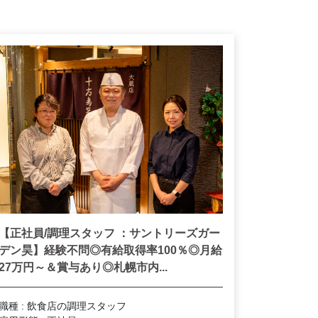
【正社員/調理スタッフ ：サントリーズガー
デン昊】経験不問◎有給取得率100％◎月給
27万円～＆賞与あり◎札幌市内...
職種 : 飲食店の調理スタッフ