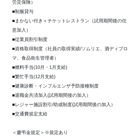
労災保険）
■制服貸与
■まかない付き＋チケットレストラン（試用期間後の任
意加入）
■従業員割引制度
■資格取得制度（社員の取得実績/ソムリエ、酒ディプロ
マ、食品衛生管理者）
■燃料手当(10月・1月支給)
■繁忙手当(12月支給)
■健康診断・インフルエンザ予防接種制度
■退職金共済加入(試用期間後の加入）
■レジャー施設割引/助成制度(試用期間後の加入）
■交通費規定支給
＜慶弔金規定＞※規定あり