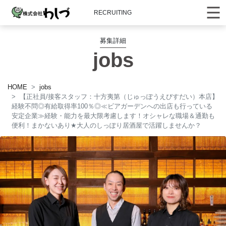
RECRUITING
募集詳細
jobs
HOME
jobs
【正社員/接客スタッフ：十方夷第（じゅっぽうえびすだい）本店】
経験不問◎有給取得率100％◎≪ビアガーデンへの出店も行っている
安定企業≫経験・能力を最大限考慮します！オシャレな職場＆通勤も
便利！まかないあり
★
大人のしっぽり居酒屋で活躍しませんか？